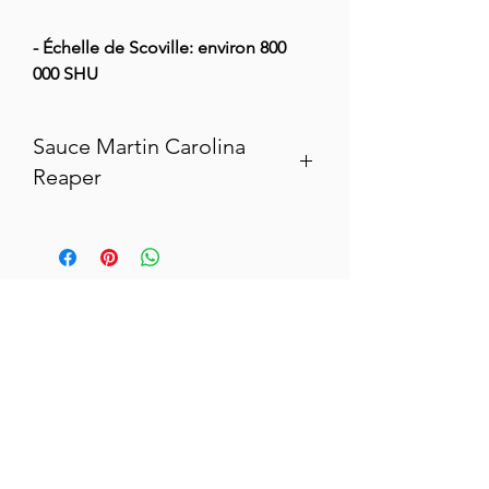
- Échelle de Scoville: environ 800
000 SHU
Sauce Martin Carolina
Reaper
- Carolina Reaper -
Force 11/12
Découvrez la sauce Pur Cru aux
Piments
Carolina Reaper
jaunes cultivés
en France .
- Échelle de Scoville: environ 800 000
SHU
SUIVEZ-NOUS