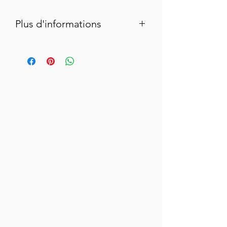
Plus d'informations
Star des olives, la Picholine donne une
olive de table croquante. Ces olives
seront idéales pour un apéro réussi !