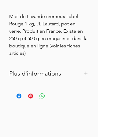
Miel de Lavande crémeux Label
Rouge 1 kg, JL Lautard, pot en
verre. Produit en France. Existe en
250 g et 500 g en magasin et dans la
boutique en ligne (voir les fiches
articles)
Plus d'informations
Fruit du travail de J-L Lautard, apiculteur
du pays de Grasse, ce miel de lavande
crémeux et nacré cutivé entre le Var et
le plateau de Valensole sera parfait en
tartine pour le petit-déjeuner. Ce miel
floral et frais sera également parfait à la
chandeleur sur des crêpes. Une pointe
de ce miel sur un petit crouton de pain