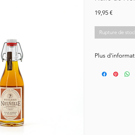
Prix
19,95 €
Rupture de stoc
Plus d'informa
25cl
Ingrédients et compo
100% de Noisettes
Valeurs Nutritionnell
Energie : 3697 KJ – 8
Matières grasses : 1
Dont acides gras satu
Sans OGM – Traces po
d’arachides et de sé
Contient des quantit
Protéines et Sel