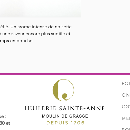
réfié. Un arôme intense de noisette
 à une saveur encore plus subtile et
temps en bouche.
FO
ON
CG
e :
ME
30 et
PO