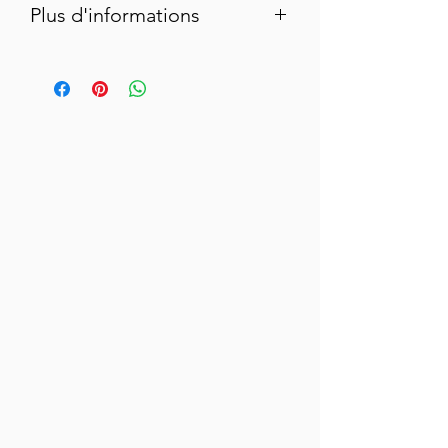
Plus d'informations
25cl
Ingrédients et composition :
100% de cacahuètes
Valeurs Nutritionnelles pour 100gr
Energie : 3697 KJ – 899 Kcal
Matières grasses : 100g
Dont acides gras saturés : 20g
Allergènes : Arachide
Traces possibles de fruits à coques et
sésame
Contient des quantités négligeables de
Glucides, Protéines et Sel