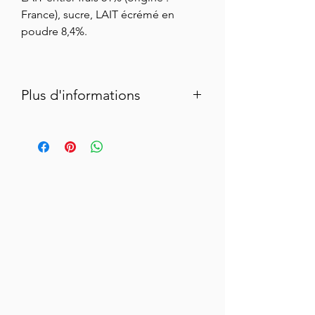
France), sucre, LAIT écrémé en
poudre 8,4%.
Plus d'informations
Une Confiture de Lait fabriquée avec du
lait entier et non du lait concentré sucré.
C’est toute la différence. Une confiture
de lait à la texture fondante, bien dosée
en sucre et qui fait la part belle au plaisir
du goût. Dans une crème brûlée, un
biscuit aux noix, en fourrage d'un pain
d'épices, au fond d'une tarte au
chocolat, un bannofee...